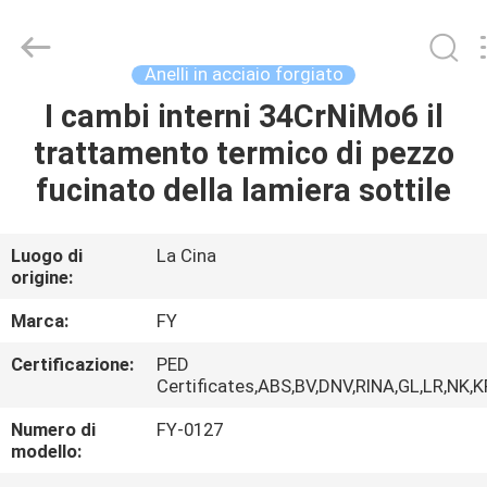
Fangyuan
Ringlike
Forging
And
Flange
Anelli in acciaio forgiato
Co.,
Ltd..
All
I cambi interni 34CrNiMo6 il
CASA
Rights
Reserved.
trattamento termico di pezzo
PRODOTTI
fucinato della lamiera sottile
VIDEO
Luogo di
La Cina
origine:
CIRCA
Marca:
FY
NOI
Certificazione:
PED
Certificates,ABS,BV,DNV,RINA,GL,LR,NK,
GIRO
Numero di
FY-0127
modello:
DELLA