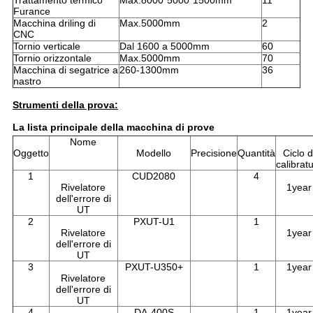
Furance
Macchina driling di
Max.5000mm
2
CNC
Tornio verticale
Dal 1600 a 5000mm
60
Tornio orizzontale
Max.5000mm
70
Macchina di segatrice a
260-1300mm
36
nastro
Strumenti della prova:
La lista principale della macchina di prove
Nome
Oggetto
Modello
Precisione
Quantità
Ciclo d
calibrat
1
CUD2080
4
Rivelatore
1year
dell'errore di
UT
2
PXUT-U1
1
Rivelatore
1year
dell'errore di
UT
3
PXUT-U350+
1
1year
Rivelatore
dell'errore di
UT
4
DA-400S
1
1year