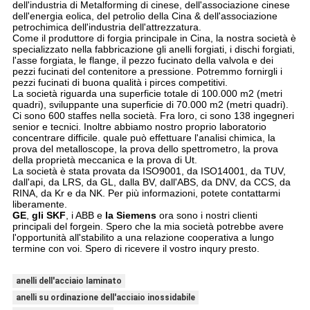
dell'industria di Metalforming di cinese, dell'associazione cinese
dell'energia eolica, del petrolio della Cina & dell'associazione
petrochimica dell'industria dell'attrezzatura.
Come il produttore di forgia principale in Cina, la nostra società è
specializzato nella fabbricazione gli anelli forgiati, i dischi forgiati,
l'asse forgiata, le flange, il pezzo fucinato della valvola e dei
pezzi fucinati del contenitore a pressione. Potremmo fornirgli i
pezzi fucinati di buona qualità i pirces competitivi.
La società riguarda una superficie totale di 100.000 m2 (metri
quadri), sviluppante una superficie di 70.000 m2 (metri quadri).
Ci sono 600 staffes nella società. Fra loro, ci sono 138 ingegneri
senior e tecnici. Inoltre abbiamo nostro proprio laboratorio
concentrare difficile. quale può effettuare l'analisi chimica, la
prova del metalloscope, la prova dello spettrometro, la prova
della proprietà meccanica e la prova di Ut.
La società è stata provata da ISO9001, da ISO14001, da TUV,
dall'api, da LRS, da GL, dalla BV, dall'ABS, da DNV, da CCS, da
RINA, da Kr e da NK. Per più informazioni, potete contattarmi
liberamente.
GE
,
gli SKF
, i ABB e
la Siemens
ora sono i nostri clienti
principali del forgein. Spero che la mia società potrebbe avere
l'opportunità all'stabilito a una relazione cooperativa a lungo
termine con voi. Spero di ricevere il vostro inqury presto.
anelli dell'acciaio laminato
anelli su ordinazione dell'acciaio inossidabile