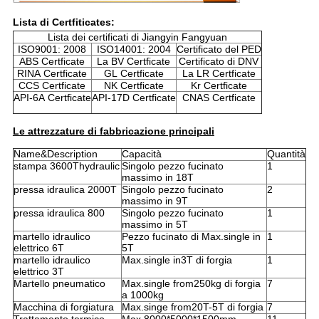
Lista di Certfiticates:
Lista dei certificati di Jiangyin Fangyuan
ISO9001: 2008
ISO14001: 2004
Certificato del PED
ABS Certficate
La BV Certficate
Certificato di DNV
RINA Certficate
GL Certficate
La LR Certficate
CCS Certficate
NK Certficate
Kr Certficate
API-6A Certficate
API-17D Certficate
CNAS Certficate
Le attrezzature di fabbricazione principali
Name&Description
Capacità
Quantità
stampa 3600Thydraulic
Singolo pezzo fucinato
1
massimo in 18T
pressa idraulica 2000T
Singolo pezzo fucinato
2
massimo in 9T
pressa idraulica 800
Singolo pezzo fucinato
1
massimo in 5T
martello idraulico
Pezzo fucinato di Max.single in
1
elettrico 6T
5T
martello idraulico
Max.single in3T di forgia
1
elettrico 3T
Martello pneumatico
Max.single from250kg di forgia
7
a 1000kg
Macchina di forgiatura
Max.singe from20T-5T di forgia
7
Trattamento termico
Max.8000*5000*1500mm
11