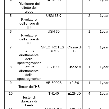
Rivelatore del
difetto del
giogo
5
USM 35X
2
1year
Rivelatore
dell'errore di
UT
6
USN 60
1
1year
Rivelatore
dell'errore di
UT
7
SPECTROTEST
Classe di
3
1year
Lettura
TXCO2
B
direttamente
dello
spectrographer
8
Lettura
GS 1000
Classe A
1
1year
direttamente
dello
spectrographer
9
HB-3000B
±2.5%
1
1year
Tester dell'HB
10
TH140
±12HLD
4
1year
Tester di
durezza di
Leeb