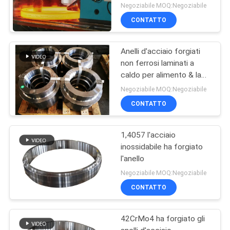
temperano trattamento
Negoziabile MOQ:Negoziabile
termico
CONTATTO
Anelli d'acciaio forgiati
non ferrosi laminati a
caldo per alimento & la
bevanda Indutry
Negoziabile MOQ:Negoziabile
CONTATTO
1,4057 l'acciaio
inossidabile ha forgiato
l'anello
Negoziabile MOQ:Negoziabile
CONTATTO
42CrMo4 ha forgiato gli