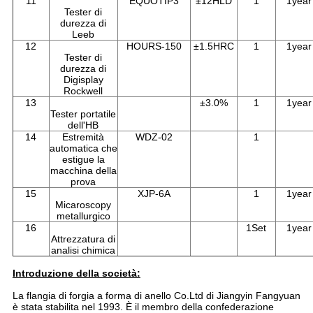
11
EQUOTIP3
±12HLD
1
1year
Tester di
durezza di
Leeb
12
HOURS-150
±1.5HRC
1
1year
Tester di
durezza di
Digisplay
Rockwell
13
±3.0%
1
1year
Tester portatile
dell'HB
14
Estremità
WDZ-02
1
automatica che
estigue la
macchina della
prova
15
XJP-6A
1
1year
Micaroscopy
metallurgico
16
1Set
1year
Attrezzatura di
analisi chimica
Introduzione della società:
La flangia di forgia a forma di anello Co.Ltd di Jiangyin Fangyuan
è stata stabilita nel 1993. È il membro della confederazione