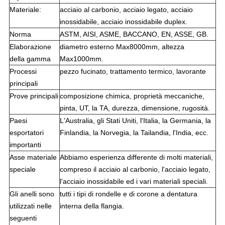
Materiale:
acciaio al carbonio, acciaio legato, acciaio
inossidabile, acciaio inossidabile duplex.
Norma
ASTM, AISI, ASME, BACCANO, EN, ASSE, GB.
Elaborazione
diametro esterno Max8000mm, altezza
della gamma
Max1000mm.
Processi
pezzo fucinato, trattamento termico, lavorante
principali
Prove principali
composizione chimica, proprietà meccaniche,
pinta, UT, la TA, durezza, dimensione, rugosità.
Paesi
L'Australia, gli Stati Uniti, l'Italia, la Germania, la
esportatori
Finlandia, la Norvegia, la Tailandia, l'India, ecc.
importanti
Asse materiale
Abbiamo esperienza differente di molti materiali,
speciale
compreso il acciaio al carbonio, l'acciaio legato,
l'acciaio inossidabile ed i vari materiali speciali.
Gli anelli sono
tutti i tipi di rondelle e di corone a dentatura
utilizzati nelle
interna della flangia.
seguenti