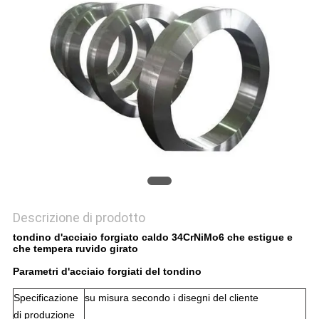
MAPPA
DEL
SITO
PRIVACY
POLICY
Descrizione di prodotto
tondino d'acciaio forgiato caldo 34CrNiMo6 che estigue e
che tempera ruvido girato
Parametri d'acciaio forgiati del tondino
Specificazione
su misura secondo i disegni del cliente
di produzione