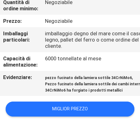
Quantità di
Negoziabile
FABBRICA
ordine minimo:
Prezzo:
Negoziabile
CONTROLLO
DI
Imballaggi
imballaggio degno del mare come il cas
particolari:
legno, pallet del ferro o come ordine del
QUALITÀ
cliente.
Capacità di
6000 tonnellate al mese
CONTATTICI
alimentazione:
Evidenziare:
,
pezzo fucinato della lamiera sottile 34CrNiMo6
NOTIZIE
Pezzo fucinato della lamiera sottile dei cambi intern
34CrNiMo6 ha forgiato i prodotti metallici
RICHIEDA
MIGLIOR PREZZO
UNA
CITAZIONE