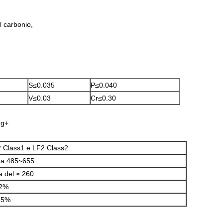
el carbonio,
S≤0.035
P≤0.040
V≤0.03
Cr≤0.30
ng+
 Class1 e LF2 Class2
a 485~655
 del ≥ 260
22%
35%