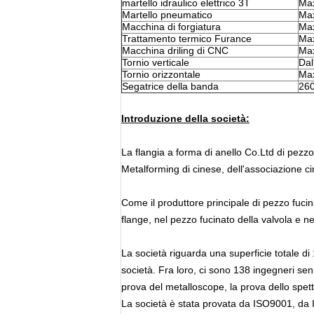
martello idraulico elettrico 3T
Max
Martello pneumatico
Max
Macchina di forgiatura
Max
Trattamento termico Furance
Ma
Macchina driling di CNC
Ma
Tornio verticale
Da
Tornio orizzontale
Ma
Segatrice della banda
26
Introduzione della società:
La flangia a forma di anello Co.Ltd di pezzo
Metalforming di cinese, dell'associazione cin
Come il produttore principale di pezzo fucinat
flange, nel pezzo fucinato della valvola e ne
La società riguarda una superficie totale di
società. Fra loro, ci sono 138 ingegneri seni
prova del metalloscope, la prova dello spett
La società è stata provata da ISO9001, da 