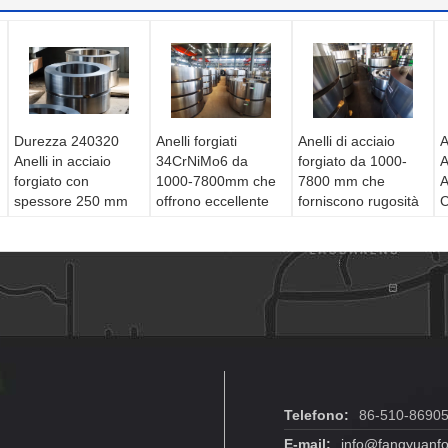
Durezza 240320
Anelli forgiati
Anelli di acciaio
A
Anelli in acciaio
34CrNiMo6 da
forgiato da 1000-
A
forgiato con
1000-7800mm che
7800 mm che
A
spessore 250 mm
offrono eccellente
forniscono rugosità
C
progettati per
lavorabilità e
superficiale 3.2 e
D
soddisfare le
saldabilità per
durezza 240-320
P
esigenze di
soluzioni
Compatibile con
R
applicazioni
ingegneristiche
macchine industriali
A
industriali pesanti
versatili
I
Telefono:
86-510-8690
E-mail:
info@fangyuanfo