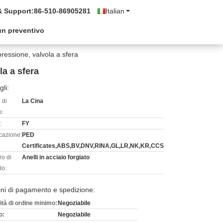
& Support:
86-510-86905281
Italian
un preventivo
 pressione, valvola a sfera
la a sfera
gli:
 di
La Cina
e:
:
FY
icazione:
PED
Certificates,ABS,BV,DNV,RINA,GL,LR,NK,KR,CCS
o di
Anelli in acciaio forgiato
lo:
ni di pagamento e spedizione:
ità di ordine minimo:
Negoziabile
o:
Negoziabile