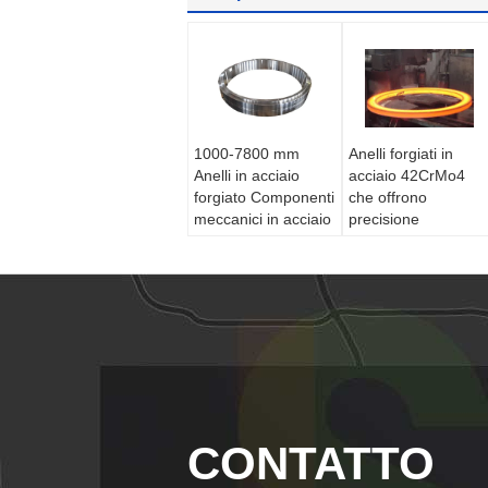
1000-7800 mm
Anelli forgiati in
Anelli in acciaio
acciaio 42CrMo4
forgiato Componenti
che offrono
meccanici in acciaio
precisione
forgiato adatti a
dimensionale da
macchine pesanti e
1000 a 7800 mm,
assemblaggi
progettati per
strutturali
soddisfare rigorosi
standard meccanici
CONTATTO