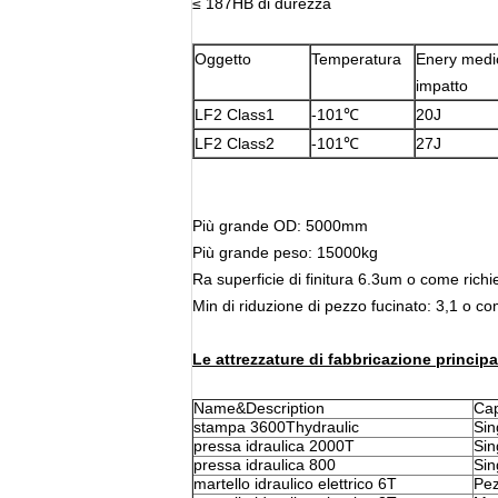
≤ 187HB di durezza
Oggetto
Temperatura
Enery medi
impatto
LF2 Class1
-101℃
20J
LF2 Class2
-101℃
27J
Più grande OD: 5000mm
Più grande peso: 15000kg
Ra superficie di finitura 6.3um o come richi
Min di riduzione di pezzo fucinato: 3,1 o co
Le attrezzature di fabbricazione principal
Name&Description
Cap
stampa 3600Thydraulic
Sin
pressa idraulica 2000T
Sin
pressa idraulica 800
Sin
martello idraulico elettrico 6T
Pez