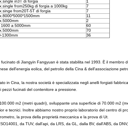
.single in3T di forgia
1
.single from250kg di forgia a 1000kg
7
.singe from20T-5T di forgia
7
x.8000*5000*1500mm
11
x.5000mm
2
l 1600 a 5000mm
60
x.5000mm
70
0-1300mm
36
 fucinato di Jiangyin Fangyuan è stata stabilita nel 1993. È il membro de
ese dell'energia eolica, del petrolio della Cina & dell'associazione petro
o in Cina, la nostra società è specializzata negli anelli forgiati fabbricaz
i pezzi fucinati del contenitore a pressione.
 100.000 m2 (metri quadri), sviluppante una superficie di 70.000 m2 (met
or e tecnici. Inoltre abbiamo nostro proprio laboratorio del centro di pro
rometro, la prova della proprietà meccanica e la prova di Ut.
ISO14001, da TUV, dall'api, da LRS, da GL, dalla BV, dall'ABS, da DN