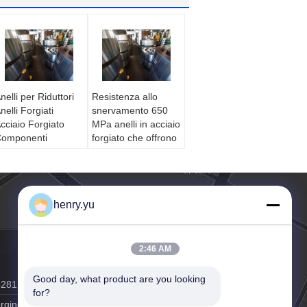
nelli per Riduttori
Resistenza allo
nelli Forgiati
snervamento 650
cciaio Forgiato
MPa anelli in acciaio
omponenti
forgiato che offrono
urevoli di
maggiore resistenza
recisione per
e durata per
iduttori e
componenti
pplicazioni
meccanici per
henry.yu
ndustriali
impieghi gravosi
2:46 AM
Good day, what product are you looking 
5281
for?
rging.cn