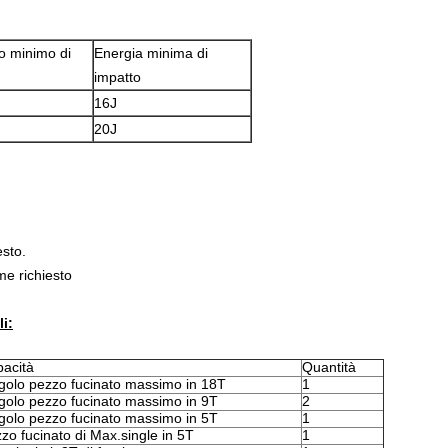
o minimo di
Energia minima di
impatto
16J
20J
esto.
me richiesto
i:
acità
Quantità
golo pezzo fucinato massimo in 18T
1
golo pezzo fucinato massimo in 9T
2
golo pezzo fucinato massimo in 5T
1
zo fucinato di Max.single in 5T
1