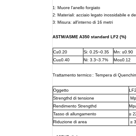
1: Muore l'anello forgiato
2: Materiali: acciaio legato inossidabile e d
3: Misura: all'interno di 16 metri
ASTM/ASME A350 standard LF2 (%)
C≤0.20
Si: 0.25~0.35
Mn: ≤0.90
Cu≤0.40
Ni: 3.3~3.7%
Mo≤0.12
Trattamento termico:: Tempera di Quenchi
Oggetto
LF2
Strengthd di tensione
Mp
Rendimento Strengthd
Mpa
Tasso di allungamento
≥ 
Riduzione di area
≥ 