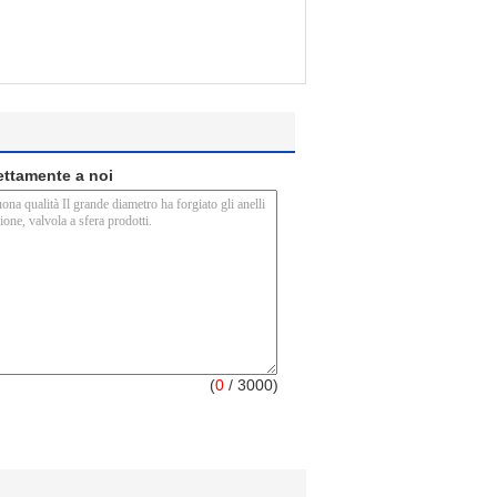
rettamente a noi
(
0
/ 3000)