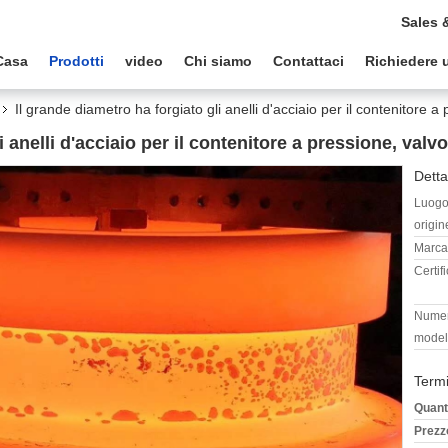
Sales 
Casa
Prodotti
video
Chi siamo
Contattaci
Richiedere 
Il grande diametro ha forgiato gli anelli d'acciaio per il contenitore a
 anelli d'acciaio per il contenitore a pressione, valvo
Detta
Luogo
origin
Marca
Certif
Numer
model
Termi
Quant
Prezz