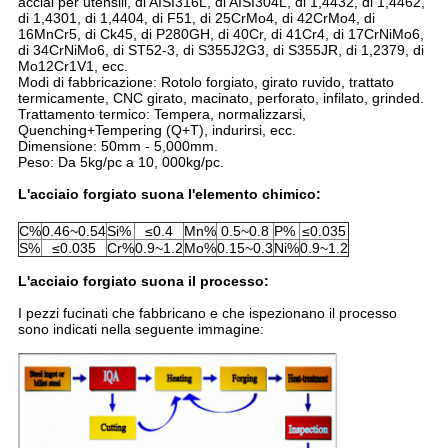
acciai per utensili, di AISI316L, di AISI304L, di 1,4432, di 1,4462,
di 1,4301, di 1,4404, di F51, di 25CrMo4, di 42CrMo4, di
16MnCr5, di Ck45, di P280GH, di 40Cr, di 41Cr4, di 17CrNiMo6,
di 34CrNiMo6, di ST52-3, di S355J2G3, di S355JR, di 1,2379, di
Mo12Cr1V1, ecc.
Modi di fabbricazione: Rotolo forgiato, girato ruvido, trattato
termicamente, CNC girato, macinato, perforato, infilato, grinded.
Trattamento termico: Tempera, normalizzarsi,
Quenching+Tempering (Q+T), indurirsi, ecc.
Dimensione: 50mm - 5,000mm.
Peso: Da 5kg/pc a 10, 000kg/pc.
L'acciaio forgiato suona l'elemento chimico:
C%
0.46~0.54
Si%
≤0.4
Mn%
0.5~0.8
P%
≤0.035
S%
≤0.035
Cr%
0.9~1.2
Mo%
0.15~0.3
Ni%
0.9~1.2
L'acciaio forgiato suona il processo:
I pezzi fucinati che fabbricano e che ispezionano il processo
sono indicati nella seguente immagine: