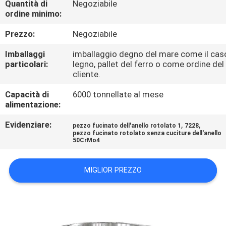
Quantità di
Negoziabile
FABBRICA
ordine minimo:
Prezzo:
Negoziabile
CONTROLLO
DI
Imballaggi
imballaggio degno del mare come il cas
particolari:
legno, pallet del ferro o come ordine del
QUALITÀ
cliente.
Capacità di
6000 tonnellate al mese
CONTATTICI
alimentazione:
Evidenziare:
,
,
pezzo fucinato dell'anello rotolato 1
7228
pezzo fucinato rotolato senza cuciture dell'anello
NOTIZIE
50CrMo4
RICHIEDA
MIGLIOR PREZZO
UNA
CITAZIONE