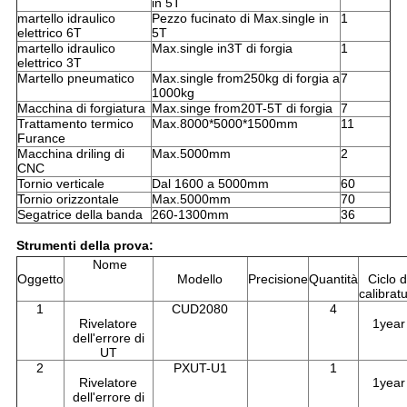
in 5T
martello idraulico
Pezzo fucinato di Max.single in
1
elettrico 6T
5T
martello idraulico
Max.single in3T di forgia
1
elettrico 3T
Martello pneumatico
Max.single from250kg di forgia a
7
1000kg
Macchina di forgiatura
Max.singe from20T-5T di forgia
7
Trattamento termico
Max.8000*5000*1500mm
11
Furance
Macchina driling di
Max.5000mm
2
CNC
Tornio verticale
Dal 1600 a 5000mm
60
Tornio orizzontale
Max.5000mm
70
Segatrice della banda
260-1300mm
36
Strumenti della prova:
Nome
Oggetto
Modello
Precisione
Quantità
Ciclo d
calibrat
1
CUD2080
4
Rivelatore
1year
dell'errore di
UT
2
PXUT-U1
1
Rivelatore
1year
dell'errore di