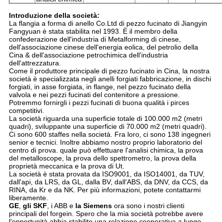
Introduzione della società:
La flangia a forma di anello Co.Ltd di pezzo fucinato di Jiangyin
Fangyuan è stata stabilita nel 1993. È il membro della
confederazione dell'industria di Metalforming di cinese,
dell'associazione cinese dell'energia eolica, del petrolio della
Cina & dell'associazione petrochimica dell'industria
dell'attrezzatura.
Come il produttore principale di pezzo fucinato in Cina, la nostra
società è specializzata negli anelli forgiati fabbricazione, in dischi
forgiati, in asse forgiata, in flange, nel pezzo fucinato della
valvola e nei pezzi fucinati del contenitore a pressione.
Potremmo fornirgli i pezzi fucinati di buona qualità i pirces
competitivi.
La società riguarda una superficie totale di 100.000 m2 (metri
quadri), sviluppante una superficie di 70.000 m2 (metri quadri).
Ci sono 600 staffes nella società. Fra loro, ci sono 138 ingegneri
senior e tecnici. Inoltre abbiamo nostro proprio laboratorio del
centro di prova. quale può effettuare l'analisi chimica, la prova
del metalloscope, la prova dello spettrometro, la prova della
proprietà meccanica e la prova di Ut.
La società è stata provata da ISO9001, da ISO14001, da TUV,
dall'api, da LRS, da GL, dalla BV, dall'ABS, da DNV, da CCS, da
RINA, da Kr e da NK. Per più informazioni, potete contattarmi
liberamente.
GE
,
gli SKF
, i ABB e
la Siemens
ora sono i nostri clienti
principali del forgein. Spero che la mia società potrebbe avere
l'opportunità abbia stabilito una relazione cooperativa a lungo