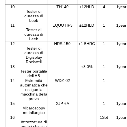
10
TH140
±12HLD
4
1year
Tester di
durezza di
Leeb
11
EQUOTIP3
±12HLD
1
1year
Tester di
durezza di
Leeb
12
HRS-150
±1.5HRC
1
1year
Tester di
durezza di
Digisplay
Rockwell
13
±3.0%
1
1year
Tester portatile
dell'HB
14
Estremità
WDZ-02
1
automatica che
estigue la
macchina della
prova
15
XJP-6A
1
1year
Micaroscopy
metallurgico
16
1Set
1year
Attrezzatura di
analisi chimica