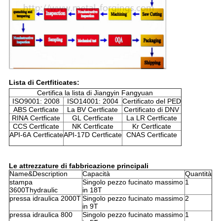
Lista di Certfiticates:
Certifica la lista di Jiangyin Fangyuan
ISO9001: 2008
ISO14001: 2004
Certificato del PED
ABS Certficate
La BV Certficate
Certificato di DNV
RINA Certficate
GL Certficate
La LR Certficate
CCS Certficate
NK Certficate
Kr Certficate
API-6A Certficate
API-17D Certficate
CNAS Certficate
Le attrezzature di fabbricazione principali
Name&Description
Capacità
Quantità
stampa
Singolo pezzo fucinato massimo
1
3600Thydraulic
in 18T
pressa idraulica 2000T
Singolo pezzo fucinato massimo
2
in 9T
pressa idraulica 800
Singolo pezzo fucinato massimo
1