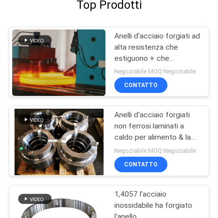
Top Prodotti
Anelli d'acciaio forgiati ad
alta resistenza che
estiguono + che
temperano trattamento
Negoziabile MOQ:Negoziabile
termico
CONTATTO
Anelli d'acciaio forgiati
non ferrosi laminati a
caldo per alimento & la
bevanda Indutry
Negoziabile MOQ:Negoziabile
CONTATTO
1,4057 l'acciaio
inossidabile ha forgiato
l'anello