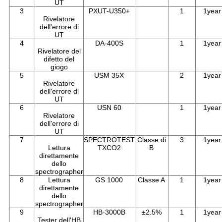
UT
3
PXUT-U350+
1
1year
Rivelatore
dell'errore di
UT
4
DA-400S
1
1year
Rivelatore del
difetto del
giogo
5
USM 35X
2
1year
Rivelatore
dell'errore di
UT
6
USN 60
1
1year
Rivelatore
dell'errore di
UT
7
SPECTROTEST
Classe di
3
1year
Lettura
TXCO2
B
direttamente
dello
spectrographer
8
Lettura
GS 1000
Classe A
1
1year
direttamente
dello
spectrographer
9
HB-3000B
±2.5%
1
1year
Tester dell'HB