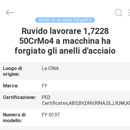
Fangyuan
Ringlike
Forging
And
Flange
Anelli in acciaio forgiato
Co.,
Ltd..
All
Ruvido lavorare 1,7228
CASA
Rights
Reserved.
50CrMo4 a macchina ha
PRODOTTI
forgiato gli anelli d'acciaio
VIDEO
Luogo di
La CINA
origine:
CIRCA
Marca:
FY
NOI
Certificazione:
PED
Certificates,ABS,BV,DNV,RINA,GL,LR,NK,
GIRO
Numero di
FY-0137
modello:
DELLA