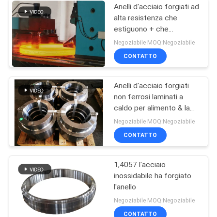
Anelli d'acciaio forgiati ad
alta resistenza che
estiguono + che
temperano trattamento
Negoziabile MOQ:Negoziabile
termico
CONTATTO
Anelli d'acciaio forgiati
non ferrosi laminati a
caldo per alimento & la
bevanda Indutry
Negoziabile MOQ:Negoziabile
CONTATTO
1,4057 l'acciaio
inossidabile ha forgiato
l'anello
Negoziabile MOQ:Negoziabile
CONTATTO