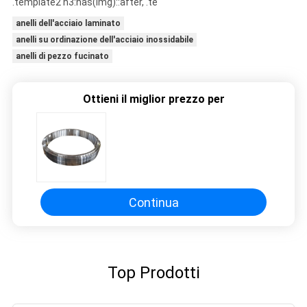
.template2 h3:has(img)::after, .te
MAPPA
anelli dell'acciaio laminato
DEL
anelli su ordinazione dell'acciaio inossidabile
SITO
anelli di pezzo fucinato
Ottieni il miglior prezzo per
PRIVACY
POLICY
Continua
Top Prodotti