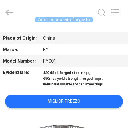
Fangyuan
Ringlike
Forging
And
Flange
Anelli in acciaio forgiato
Co.,
Ltd..
All
CASA
Rights
Reserved.
Place of Origin:
China
PRODOTTI
Marca:
FY
Model Number:
FY001
VIDEO
Evidenziare:
,
42CrMo4 forged steel rings
,
650mpa yield strength forged rings
CIRCA
industrial durable forged steel rings
NOI
MIGLIOR PREZZO
GIRO
DELLA