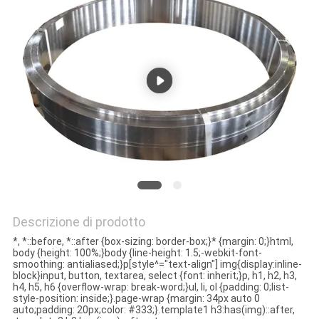
FABBRICA
CONTROLLO
DI
QUALITÀ
CONTATTICI
NOTIZIE
Descrizione di prodotto
RICHIEDA
*, *::before, *::after {box-sizing: border-box;}* {margin: 0;}html,
body {height: 100%;}body {line-height: 1.5;-webkit-font-
UNA
smoothing: antialiased;}p[style^="text-align"] img{display:inline-
block}input, button, textarea, select {font: inherit;}p, h1, h2, h3,
CITAZIONE
h4, h5, h6 {overflow-wrap: break-word;}ul, li, ol {padding: 0;list-
style-position: inside;}.page-wrap {margin: 34px auto 0
auto;padding: 20px;color: #333;}.template1 h3:has(img)::after,