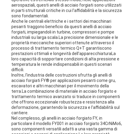
aerospaziali, questi anelli di acciaio forgiati sono utilizzati
in parti strutturali critiche in cui l'affidabilità e la sicurezza
sono fondamentali.
Anche le centrali elettriche e i settori dei macchinari
pesanti traggono beneficio da questi anelli di acciaio
forgiati, impiegandoli in turbine, compressori e pompe
industriali su larga scala.La precisione dimensionale e le
proprietà meccaniche superiori ottenute attraverso il
processo di trattamento termico Q+T garantiscono
prestazioni ottimali e longevità dell'apparecchiaturaLa
loro capacità di sopportare condizioni di alta pressione e
temperatura le rende indispensabili in questi scenari
difficili.
Inoltre, l'industria delle costruzioni sfrutta gli anelli di
acciaio forgiati FY® per applicazioni pesanti come gru,
escavatori e altri macchinari per il movimento della
terra.La combinazione di materiale in acciaio forgiato e
trattamento termico avanzato si traduce in componenti
che offrono eccezionale robustezza e resistenza alla
deformazione, garantendo la sicurezza e l'affidabilità sul
cantiere.
Nel complesso, gli anelli in acciaio forgiato FY, in
particolare il modello FY001 in acciaio forgiato 34CrNiMo6,
sono componenti versatili adatti a una vasta gamma di