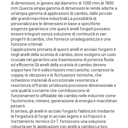
di dimensioni, in genere dal diametro di 1000 mm al 7800
mm.Questa ampia gamma di dimensioni le rende adatte a
un'ampia gamma di applicazioni di cambio, dalle piccole
alle grandi macchine industriali.La possibilità di
personalizzare le dimensioni in base a specifiche
esigenze garantisce che questi anelli forgiati possano
essere integrati senza soluzione di continuità in vari
progetti di cambio, che fornisce un'adeguatezza e una
funzione ottimali.
L'applicazione primaria di questi anelli in acciaio forgiato è
negli anelli della scatola di cambio, dove svolgono un ruolo
cruciale nel garantire una trasmissione di potenza fluida
ed efficiente.Gli anelli della scatola di cambio devono
sopportare forti sollecitazioni meccaniche, comprese la
coppia, le vibrazioni e le fluttuazioni termiche, che
richiedono materiali di eccezionale resistenza e
resistenza.offrendo un'elevata precisione dimensionale e
una qualità costante che contribuiscono al
funzionamento affidabile dei cambio nelle industrie come
l'automotive, miniere, generazione di energia e macchinari
pesanti.
In sintesi, gli anelli in acciaio forgiato fabbricati mediante
la forgiatura di forge in acciaio legato e sottoposti a
trattamento termico Q+T forniscono una soluzione
robusta per le applicazioni con anelli a cambio.Le loro