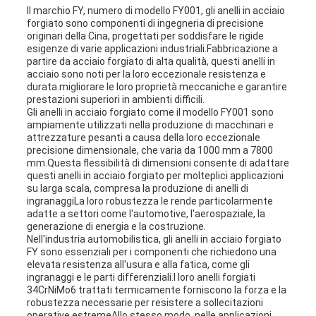
Il marchio FY, numero di modello FY001, gli anelli in acciaio
forgiato sono componenti di ingegneria di precisione
originari della Cina, progettati per soddisfare le rigide
esigenze di varie applicazioni industriali.Fabbricazione a
partire da acciaio forgiato di alta qualità, questi anelli in
acciaio sono noti per la loro eccezionale resistenza e
durata.migliorare le loro proprietà meccaniche e garantire
prestazioni superiori in ambienti difficili.
Gli anelli in acciaio forgiato come il modello FY001 sono
ampiamente utilizzati nella produzione di macchinari e
attrezzature pesanti a causa della loro eccezionale
precisione dimensionale, che varia da 1000 mm a 7800
mm.Questa flessibilità di dimensioni consente di adattare
questi anelli in acciaio forgiato per molteplici applicazioni
su larga scala, compresa la produzione di anelli di
ingranaggiLa loro robustezza le rende particolarmente
adatte a settori come l'automotive, l'aerospaziale, la
generazione di energia e la costruzione.
Nell'industria automobilistica, gli anelli in acciaio forgiato
FY sono essenziali per i componenti che richiedono una
elevata resistenza all'usura e alla fatica, come gli
ingranaggi e le parti differenziali.I loro anelli forgiati
34CrNiMo6 trattati termicamente forniscono la forza e la
robustezza necessarie per resistere a sollecitazioni
operative estremeAllo stesso modo, nelle applicazioni