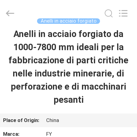
Fangyuan
Ringlike
Forging
And
Anelli in acciaio forgiato
Flange
Co.,
Anelli in acciaio forgiato da
CASA
Ltd..
All
Rights
1000-7800 mm ideali per la
Reserved.
PRODOTTI
fabbricazione di parti critiche
nelle industrie minerarie, di
VIDEO
perforazione e di macchinari
pesanti
CIRCA
NOI
Place of Origin:
China
GIRO
Marca:
FY