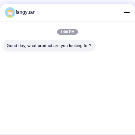
Anelli forgiati in acciaio 42CrMo4 che offrono precisione
fangyuan
dimensionale da 1000 a 7800 mm, progettati per soddisfare
rigorosi standard meccanici
1:00 PM
Durezza 240320 Anelli in acciaio forgiato con spessore 250
mm progettati per soddisfare le esigenze di applicazioni
Good day, what product are you looking for?
industriali pesanti
Categorie popolari
Tutti
Anelli In Acciaio 
Forgiati In Metallo
Forgiato
Anelli Rotolati 
Maniche Forgiate
Forgiati
Flangia Di Energia 
Forgiati In Lega Di 
Eolica
Acciaio