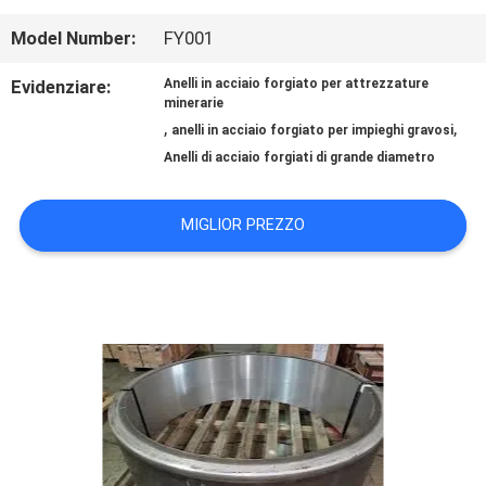
DELLA
Model Number:
FY001
FABBRICA
Evidenziare:
Anelli in acciaio forgiato per attrezzature
minerarie
,
,
anelli in acciaio forgiato per impieghi gravosi
Anelli di acciaio forgiati di grande diametro
CONTROLLO
DI
MIGLIOR PREZZO
QUALITÀ
CONTATTICI
NOTIZIE