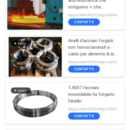
alta resistenza che
estiguono + che
temperano trattamento
Negoziabile MOQ:Negoziabile
termico
CONTATTO
Anelli d'acciaio forgiati
non ferrosi laminati a
caldo per alimento & la
bevanda Indutry
Negoziabile MOQ:Negoziabile
CONTATTO
1,4057 l'acciaio
inossidabile ha forgiato
l'anello
Negoziabile MOQ:Negoziabile
CONTATTO