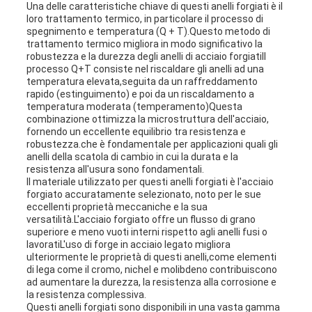
Una delle caratteristiche chiave di questi anelli forgiati è il
loro trattamento termico, in particolare il processo di
spegnimento e temperatura (Q + T).Questo metodo di
trattamento termico migliora in modo significativo la
robustezza e la durezza degli anelli di acciaio forgiatiIl
processo Q+T consiste nel riscaldare gli anelli ad una
temperatura elevata,seguita da un raffreddamento
rapido (estinguimento) e poi da un riscaldamento a
temperatura moderata (temperamento)Questa
combinazione ottimizza la microstruttura dell'acciaio,
fornendo un eccellente equilibrio tra resistenza e
robustezza.che è fondamentale per applicazioni quali gli
anelli della scatola di cambio in cui la durata e la
resistenza all'usura sono fondamentali.
Il materiale utilizzato per questi anelli forgiati è l'acciaio
forgiato accuratamente selezionato, noto per le sue
eccellenti proprietà meccaniche e la sua
versatilità.L'acciaio forgiato offre un flusso di grano
superiore e meno vuoti interni rispetto agli anelli fusi o
lavoratiL'uso di forge in acciaio legato migliora
ulteriormente le proprietà di questi anelli,come elementi
di lega come il cromo, nichel e molibdeno contribuiscono
ad aumentare la durezza, la resistenza alla corrosione e
la resistenza complessiva.
Questi anelli forgiati sono disponibili in una vasta gamma