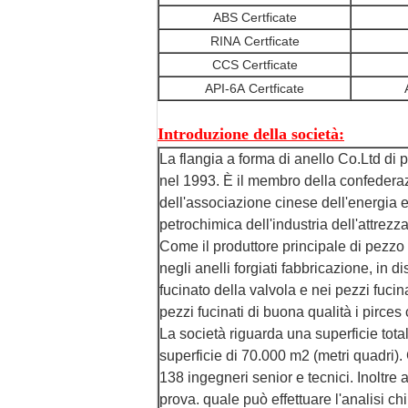
ABS Certficate
RINA Certficate
CCS Certficate
API-6A Certficate
Introduzione della società:
La flangia a forma di anello Co.Ltd di 
nel 1993. È il membro della confederazi
dell'associazione cinese dell'energia e
petrochimica dell'industria dell'attrezza
Come il produttore principale di pezzo 
negli anelli forgiati fabbricazione, in di
fucinato della valvola e nei pezzi fucin
pezzi fucinati di buona qualità i pirces 
La società riguarda una superficie tota
superficie di 70.000 m2 (metri quadri). 
138 ingegneri senior e tecnici. Inoltre 
prova. quale può effettuare l'analisi ch