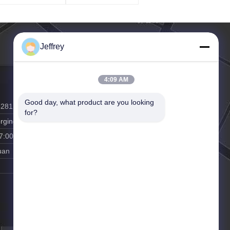
Jeffrey
4:09 AM
Good day, what product are you looking 
5281
for?
rging.cn
7:00
uan