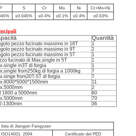
P
S
Cr
Mo
Ni
Cr+Mo+Ni
045%
≤0.045%
≤0.4%
≤0.1%
≤0.4%
≤0.63%
incipali
pacità
Quantità
ngolo pezzo fucinato massimo in 18T
1
ngolo pezzo fucinato massimo in 9T
2
ngolo pezzo fucinato massimo in 5T
1
zo fucinato di Max.single in 5T
1
.single in3T di forgia
1
x.single from250kg di forgia a 1000kg
7
.singe from20T-5T di forgia
7
x.8000*5000*1500mm
11
x.5000mm
2
l 1600 a 5000mm
60
x.5000mm
70
0-1300mm
36
a lista di Jiangyin Fangyuan
ISO14001: 2004
Certificato del PED