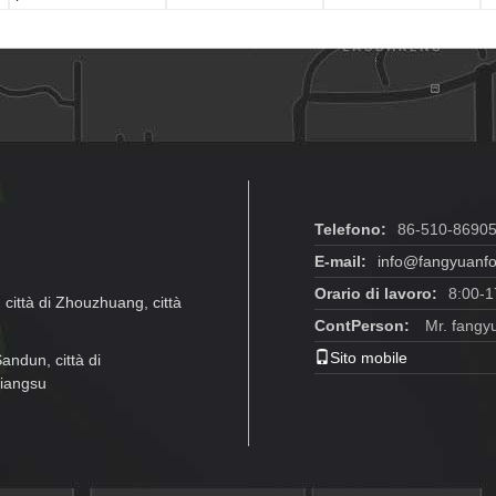
energia eolica
RINA GL LR Società
turbina a vapore
di classificazione
Telefono:
86-510-8690
E-mail:
info@fangyuanfo
Orario di lavoro:
8:00-1
città di Zhouzhuang, città
ContPerson:
Mr. fangy
Sito mobile
andun, città di
Jiangsu