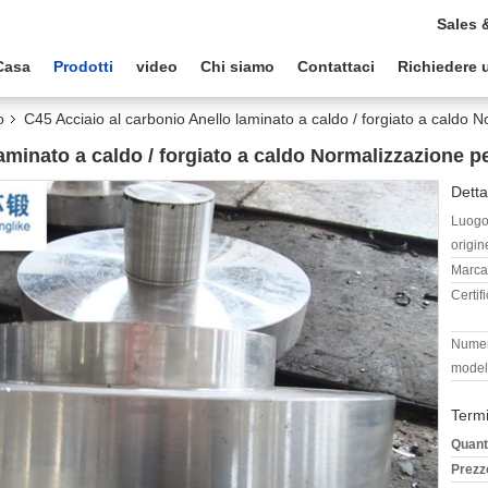
Sales 
Casa
Prodotti
video
Chi siamo
Contattaci
Richiedere 
o
C45 Acciaio al carbonio Anello laminato a caldo / forgiato a caldo 
aminato a caldo / forgiato a caldo Normalizzazione p
Detta
Luogo
origin
Marca
Certif
Numer
model
Termi
Quant
Prezz