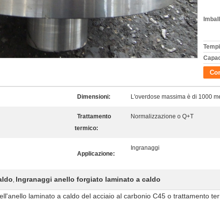
Imball
Tempi
Capac
Con
Dimensioni:
L'overdose massima è di 1000 met
Trattamento
Normalizzazione o Q+T
termico:
Ingranaggi
Applicazione:
aldo
Ingranaggi anello forgiato laminato a caldo
,
ell'anello laminato a caldo del acciaio al carbonio C45 o trattamento t