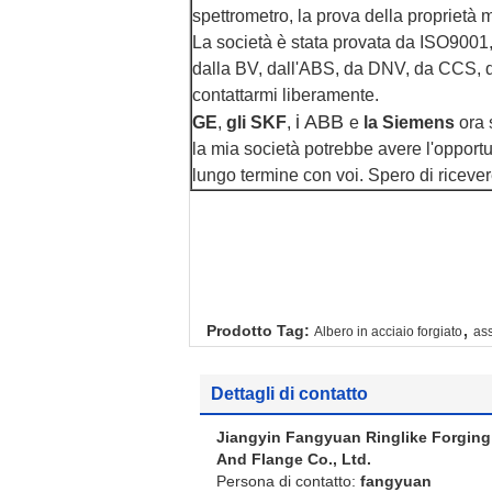
spettrometro, la prova della proprietà 
La società è stata provata da ISO9001
dalla BV, dall'ABS, da DNV, da CCS, d
contattarmi liberamente.
i ABB
GE
,
gli SKF
,
e
la Siemens
ora 
la mia società potrebbe avere l'opportu
lungo termine con voi. Spero di ricevere
,
Prodotto Tag:
Albero in acciaio forgiato
as
Dettagli di contatto
Jiangyin Fangyuan Ringlike Forging
And Flange Co., Ltd.
Persona di contatto:
fangyuan