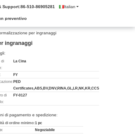
& Support:
86-510-86905281
Italian
un preventivo
Normalizzazione per ingranaggi
er ingranaggi
gli:
 di
La Cina
e:
:
FY
icazione:
PED
Certificates,ABS,BV,DNV,RINA,GL,LR,NK,KR,CCS
o di
FY-0127
lo:
ni di pagamento e spedizione:
ità di ordine minimo:
1 pc
o:
Negoziabile