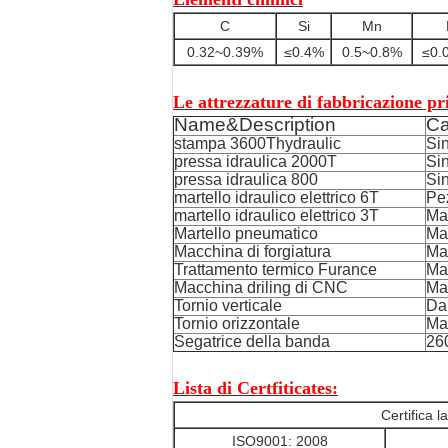
C
Si
Mn
0.32~0.39%
≤0.4%
0.5~0.8%
≤0.
Le attrezzature di fabbricazione pr
Name&Description
Ca
stampa 3600Thydraulic
Si
pressa idraulica 2000T
Si
pressa idraulica 800
Si
martello idraulico elettrico 6T
Pez
martello idraulico elettrico 3T
Max
Martello pneumatico
Ma
Macchina di forgiatura
Max
Trattamento termico Furance
Ma
Macchina driling di CNC
Ma
Tornio verticale
Da
Tornio orizzontale
Ma
Segatrice della banda
26
Lista di Certfiticates:
Certifica l
ISO9001: 2008