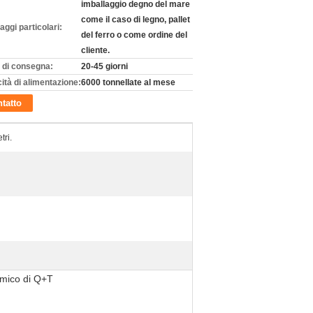
imballaggio degno del mare
come il caso di legno, pallet
aggi particolari:
del ferro o come ordine del
cliente.
 di consegna:
20-45 giorni
ità di alimentazione:
6000 tonnellate al mese
tatto
ri.
ermico di Q+T