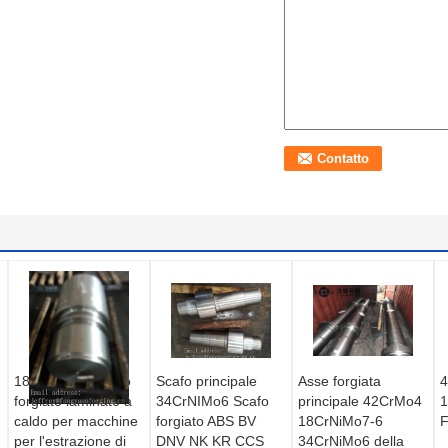
18CrNiMo7-6 Arco
Scafo principale
Asse forgiata
4
forgiato laminato a
34CrNIMo6 Scafo
principale 42CrMo4
1
caldo per macchine
forgiato ABS BV
18CrNiMo7-6
F
per l'estrazione di
DNV NK KR CCS
34CrNiMo6 della