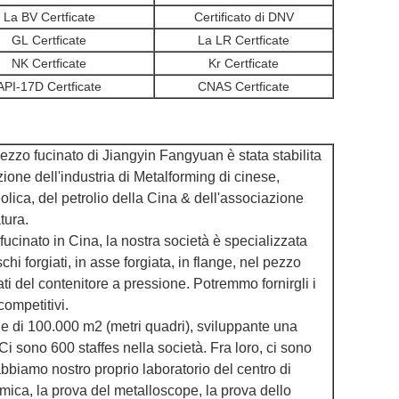
La BV Certficate
Certificato di DNV
GL Certficate
La LR Certficate
NK Certficate
Kr Certficate
API-17D Certficate
CNAS Certficate
pezzo fucinato di Jiangyin Fangyuan è stata stabilita
one dell'industria di Metalforming di cinese,
olica, del petrolio della Cina & dell'associazione
tura.
fucinato in Cina, la nostra società è specializzata
schi forgiati, in asse forgiata, in flange, nel pezzo
ati del contenitore a pressione. Potremmo fornirgli i
competitivi.
le di 100.000 m2 (metri quadri), sviluppante una
Ci sono 600 staffes nella società. Fra loro, ci sono
abbiamo nostro proprio laboratorio del centro di
imica, la prova del metalloscope, la prova dello