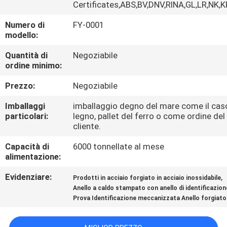
FABBRICA
Certificates,ABS,BV,DNV,RINA,GL,LR,NK,
Numero di
FY-0001
modello:
CONTROLLO
DI
Quantità di
Negoziabile
ordine minimo:
QUALITÀ
Prezzo:
Negoziabile
CONTATTICI
Imballaggi
imballaggio degno del mare come il cas
particolari:
legno, pallet del ferro o come ordine del
cliente.
NOTIZIE
Capacità di
6000 tonnellate al mese
alimentazione:
RICHIEDA
Evidenziare:
,
Prodotti in acciaio forgiato in acciaio inossidabile
UNA
Anello a caldo stampato con anello di identificazion
Prova Identificazione meccanizzata Anello forgiato
CITAZIONE