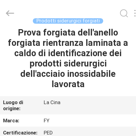
Fangyuan
Ringlike
Forging
And
Flange
Prodotti siderurgici forgiati
Co.,
Ltd..
All
Prova forgiata dell'anello
CASA
Rights
Reserved.
forgiata rientranza laminata a
PRODOTTI
caldo di identificazione dei
prodotti siderurgici
VIDEO
dell'acciaio inossidabile
lavorata
CIRCA
NOI
Luogo di
La Cina
origine:
GIRO
Marca:
FY
DELLA
Certificazione:
PED