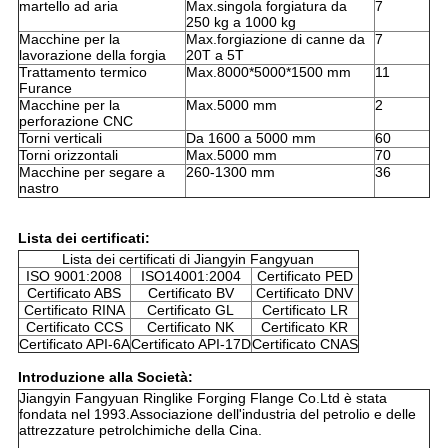
martello ad aria
Max.singola forgiatura da
7
250 kg a 1000 kg
Macchine per la
Max.forgiazione di canne da
7
lavorazione della forgia
20T a 5T
Trattamento termico
Max.8000*5000*1500 mm
11
Furance
Macchine per la
Max.5000 mm
2
perforazione CNC
Torni verticali
Da 1600 a 5000 mm
60
Torni orizzontali
Max.5000 mm
70
Macchine per segare a
260-1300 mm
36
nastro
Lista dei certificati:
Lista dei certificati di Jiangyin Fangyuan
ISO 9001:2008
ISO14001:2004
Certificato PED
Certificato ABS
Certificato BV
Certificato DNV
Certificato RINA
Certificato GL
Certificato LR
Certificato CCS
Certificato NK
Certificato KR
Certificato API-6A
Certificato API-17D
Certificato CNAS
Introduzione alla Società:
Jiangyin Fangyuan Ringlike Forging Flange Co.Ltd è stata
fondata nel 1993.Associazione dell'industria del petrolio e delle
attrezzature petrolchimiche della Cina.