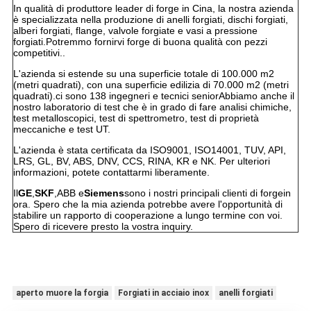
In qualità di produttore leader di forge in Cina, la nostra azienda
è specializzata nella produzione di anelli forgiati, dischi forgiati,
alberi forgiati, flange, valvole forgiate e vasi a pressione
forgiati.Potremmo fornirvi forge di buona qualità con pezzi
competitivi..
L'azienda si estende su una superficie totale di 100.000 m2
(metri quadrati), con una superficie edilizia di 70.000 m2 (metri
quadrati).ci sono 138 ingegneri e tecnici seniorAbbiamo anche il
nostro laboratorio di test che è in grado di fare analisi chimiche,
test metalloscopici, test di spettrometro, test di proprietà
meccaniche e test UT.
L'azienda è stata certificata da ISO9001, ISO14001, TUV, API,
LRS, GL, BV, ABS, DNV, CCS, RINA, KR e NK. Per ulteriori
informazioni, potete contattarmi liberamente.
Il
GE
,
SKF
,ABB e
Siemens
sono i nostri principali clienti di forgein
ora. Spero che la mia azienda potrebbe avere l'opportunità di
stabilire un rapporto di cooperazione a lungo termine con voi.
Spero di ricevere presto la vostra inquiry.
aperto muore la forgia
Forgiati in acciaio inox
anelli forgiati