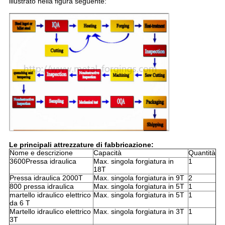
illustrato nella figura seguente:
Le principali attrezzature di fabbricazione:
Nome e descrizione
Capacità
Quantità
3600Pressa idraulica
Max. singola forgiatura in
1
18T
Pressa idraulica 2000T
Max. singola forgiatura in 9T
2
800 pressa idraulica
Max. singola forgiatura in 5T
1
martello idraulico elettrico
Max. singola forgiatura in 5T
1
da 6 T
Martello idraulico elettrico
Max. singola forgiatura in 3T
1
3T