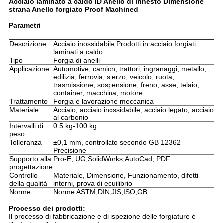
Acciaio laminato a caldo ID Anello di innesto Dimensione
strana Anello forgiato Proof Machined
Parametri
Descrizione
Acciaio inossidabile Prodotti in acciaio forgiati
laminati a caldo
Tipo
Forgia di anelli
Applicazione
Automotive, camion, trattori, ingranaggi, metallo,
edilizia, ferrovia, sterzo, veicolo, ruota,
trasmissione, sospensione, freno, asse, telaio,
container, macchina, motore
Trattamento
Forgia e lavorazione meccanica
Materiale
Acciaio, acciaio inossidabile, acciaio legato, acciaio
al carbonio
Intervalli di
0.5 kg-100 kg
peso
Tolleranza
±0,1 mm, controllato secondo GB 12362
Precisione
Supporto alla
Pro-E, UG,SolidWorks,AutoCad, PDF
progettazione
Controllo
Materiale, Dimensione, Funzionamento, difetti
della qualità
interni, prova di equilibrio
Norme
Norme ASTM,DIN,JIS,ISO,GB
Processo dei prodotti:
Il processo di fabbricazione e di ispezione delle forgiature è