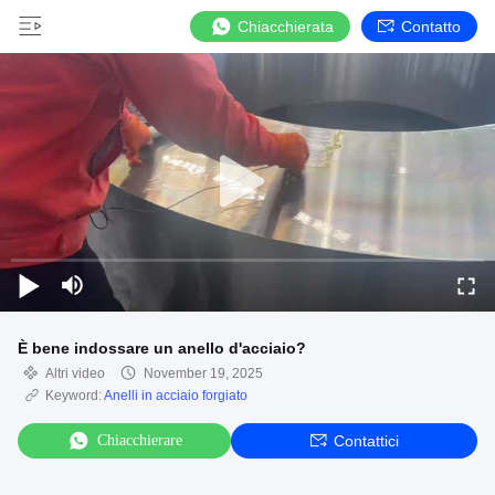
Chiacchierata
Contatto
È bene indossare un anello d'acciaio?
Altri video
November 19, 2025
Keyword:
Anelli in acciaio forgiato
Chiacchierare
Contattici