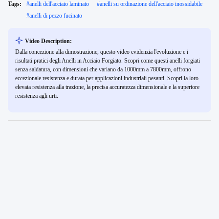
Tags:
#
anelli dell'acciaio laminato
#
anelli su ordinazione dell'acciaio inossidabile
#
anelli di pezzo fucinato
Video Description:
Dalla concezione alla dimostrazione, questo video evidenzia l'evoluzione e i
risultati pratici degli Anelli in Acciaio Forgiato. Scopri come questi anelli forgiati
senza saldatura, con dimensioni che variano da 1000mm a 7800mm, offrono
eccezionale resistenza e durata per applicazioni industriali pesanti. Scopri la loro
elevata resistenza alla trazione, la precisa accuratezza dimensionale e la superiore
resistenza agli urti.